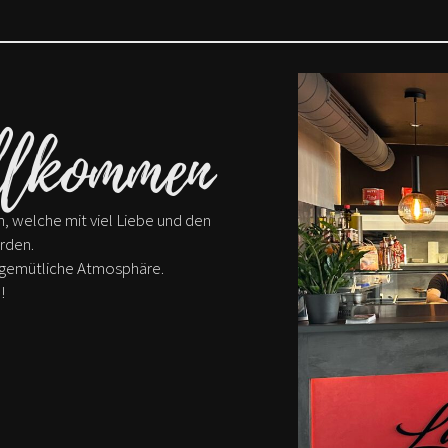
llkommen
n, welche mit viel Liebe und den
erden.
d gemütliche Atmosphäre.
!