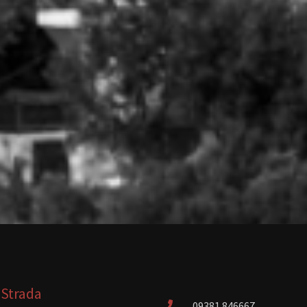
 Strada
09381 846667